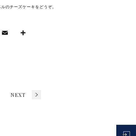
ベルのチーズケーキをどうぞ。
E
共
i
m
有
ai
r
l
NEXT