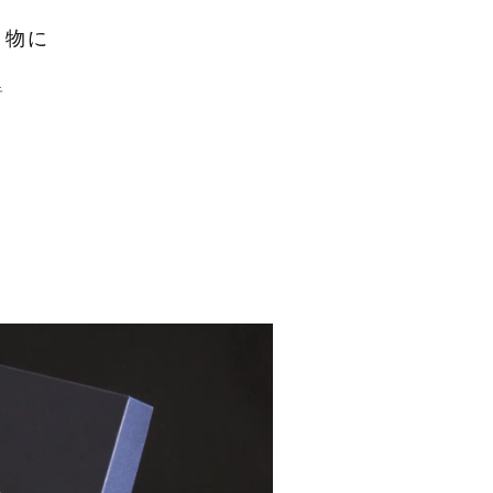
り物に
キ