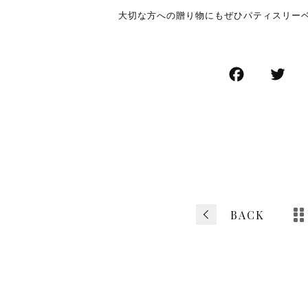
大切な方への贈り物にもぜひパティスリー
F
T
a
w
c
tt
e
e
b
o
o
BACK
k