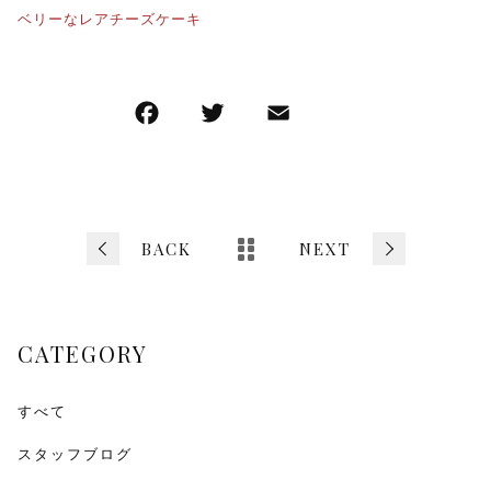
ベリーなレアチーズケーキ
F
T
E
共
a
wi
m
有
c
tt
ai
e
er
l
b
BACK
NEXT
o
o
CATEGORY
k
すべて
スタッフブログ